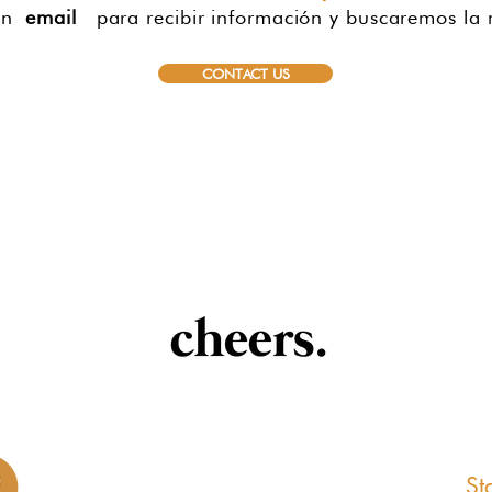
 un
email
para recibir información y buscaremos la m
CONTACT US
St