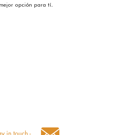
ejor opción para tí.
ay in touch -