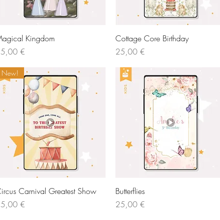
Vista rápida
Vista rápida
agical Kingdom
Cottage Core Birthday
recio
Precio
5,00 €
25,00 €
New!
Vista rápida
Vista rápida
ircus Carnival Greatest Show
Butterflies
recio
Precio
5,00 €
25,00 €