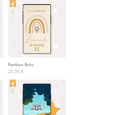
Vista rápida
Rainbow Boho
Precio
25,00 €