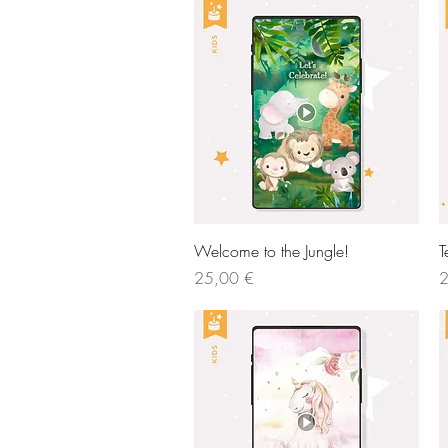
Vista rápida
Welcome to the Jungle!
T
Precio
P
25,00 €
2