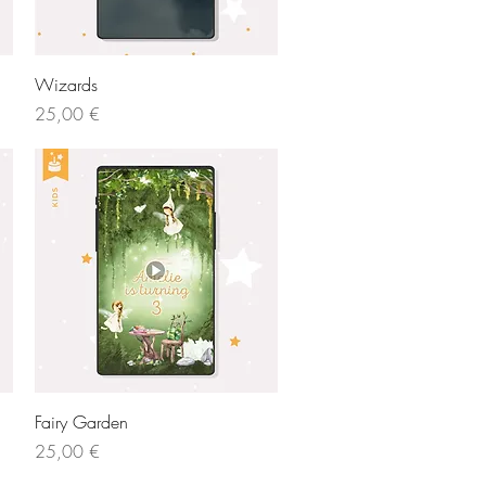
Vista rápida
Wizards
Precio
25,00 €
Vista rápida
Fairy Garden
Precio
25,00 €