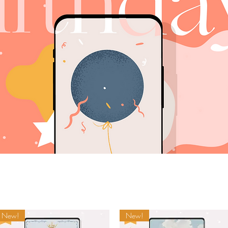
New!
New!