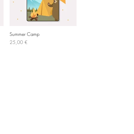
Vista rápida
Summer Camp
Precio
25,00 €