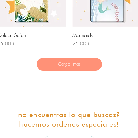
Vista rápida
Vista rápida
olden Safari
Mermaids
recio
Precio
5,00 €
25,00 €
Cargar más
no encuentras lo que buscas?
hacemos ordenes especiales!