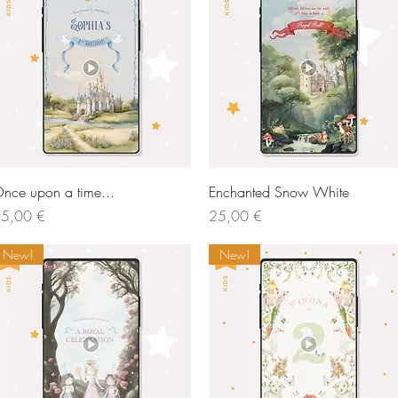
Vista rápida
Vista rápida
nce upon a time...
Enchanted Snow White
recio
Precio
5,00 €
25,00 €
New!
New!